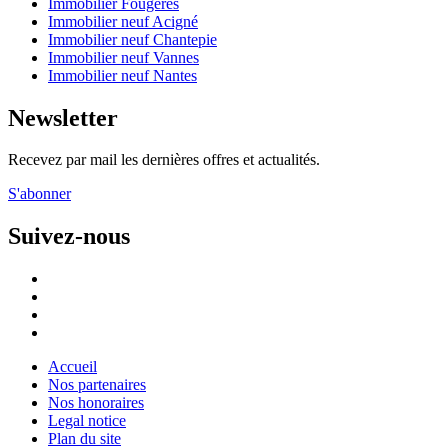
Immobilier Fougères
Immobilier neuf Acigné
Immobilier neuf Chantepie
Immobilier neuf Vannes
Immobilier neuf Nantes
Newsletter
Recevez par mail les dernières offres et actualités.
S'abonner
Suivez-nous
Accueil
Nos partenaires
Footer
Nos honoraires
:
Legal notice
Plan du site
Menu