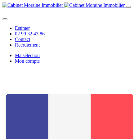
Aller
au
contenu
principal
Estimer
02 99 32 43 86
Top
Contact
menu
Recrutement
Ma sélection
Mon compte
Menu
du
compte
de
l'utilisateur